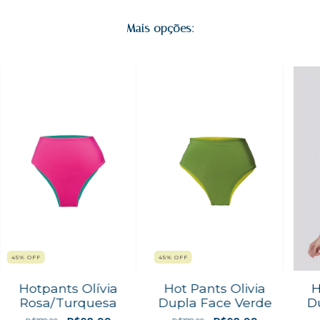
Mais opções:
45
%
OFF
45
%
OFF
Hotpants Olívia
Hot Pants Olivia
H
Rosa/Turquesa
Dupla Face Verde
D