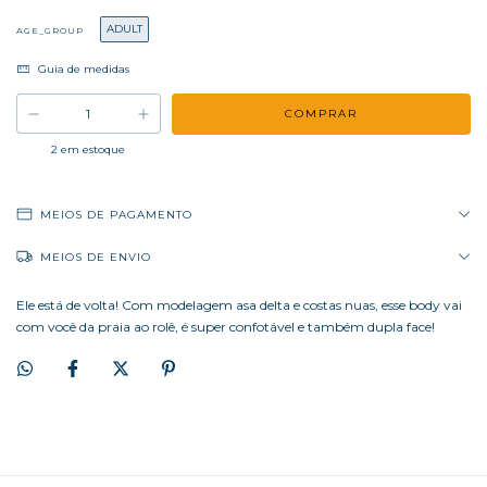
ADULT
AGE_GROUP
Guia de medidas
2
em estoque
MEIOS DE PAGAMENTO
MEIOS DE ENVIO
Ele está de volta! Com modelagem asa delta e costas nuas, esse body vai
com você da praia ao rolê, é super confotável e também dupla face!