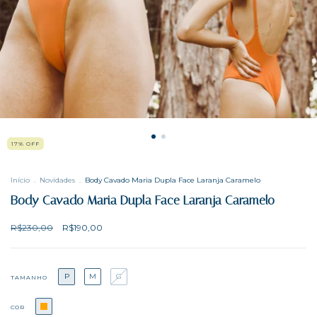
17
%
OFF
Início
.
Novidades
.
Body Cavado Maria Dupla Face Laranja Caramelo
Body Cavado Maria Dupla Face Laranja Caramelo
R$230,00
R$190,00
P
M
G
TAMANHO
COR